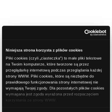
Artykuły powiązane
Alior Bank oferuje pożyczkę wakacyjną
Niniejsza strona korzysta z plików cookies
Pliki cookies (czyli „ciasteczka”) to małe pliki tekstowe
Do końca września w Alior Banku będzie można skorzystać ze
na Twoim komputerze, które tworzone są przez
specjalnej oferty pożyczki gotówkowej z promocyjnym
przeglądarkę internetową podczas przeglądania każdej
strony WWW. Pliki cookies, które są niezbędne do
oprocentowaniem - tylko 7,9% w skali roku. Oferta dotyczy pożyczek do
prawidłowego funkcjonowania strony internetowej nie
20 000 zł.
wymagają Twojej zgody. Dla pozostałych plików cookies
wymagana jest zgoda wyrażona przed rozpoczęciem
Konkurs dla posiadaczy kart płatniczych Alior Banku
korzystania ze strony WWW.
Do końca sierpnia w Alior Banku trwa konkurs dla posiadaczy kart