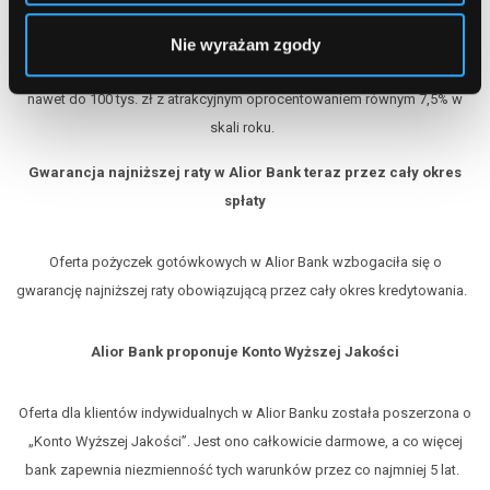
Specjalny kredyt gotówkowy tylko dla kobiet pojawił się w Alior Banku.
Nie wyrażam zgody
Pożyczka „Rozważna i romantyczna” umożliwia korzystne finansowanie
nawet do 100 tys. zł z atrakcyjnym oprocentowaniem równym 7,5% w
skali roku.
Gwarancja najniższej raty w Alior Bank teraz przez cały okres
spłaty
Oferta pożyczek gotówkowych w Alior Bank wzbogaciła się o
gwarancję najniższej raty obowiązującą przez cały okres kredytowania.
Alior Bank proponuje Konto Wyższej Jakości
Oferta dla klientów indywidualnych w Alior Banku została poszerzona o
„Konto Wyższej Jakości”. Jest ono całkowicie darmowe, a co więcej
bank zapewnia niezmienność tych warunków przez co najmniej 5 lat.