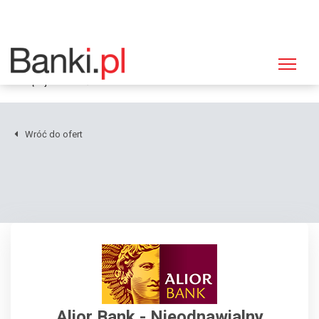
Strona główna
Kredyty dla firm
Szczegóły oferty Alior Bank, Nieodnawialny kredyt na finansowanie
bieżącej działalności
Wróć do ofert
Alior Bank - Nieodnawialny