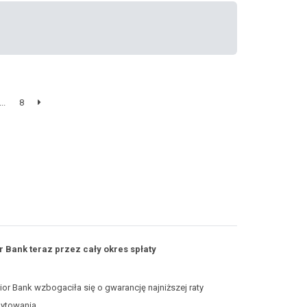
...
8
r Bank teraz przez cały okres spłaty
r Bank wzbogaciła się o gwarancję najniższej raty
dytowania.