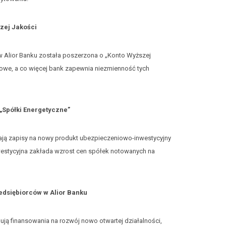
zej Jakości
 w Alior Banku została poszerzona o „Konto Wyższej
mowe, a co więcej bank zapewnia niezmienność tych
 „Spółki Energetyczne”
wają zapisy na nowy produkt ubezpieczeniowo-inwestycyjny
nwestycyjna zakłada wzrost cen spółek notowanych na
zedsiębiorców w Alior Banku
ują finansowania na rozwój nowo otwartej działalności,