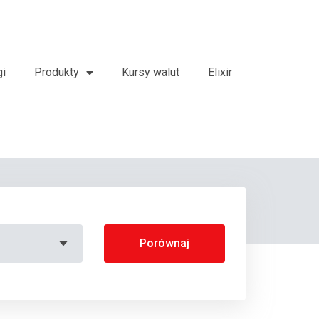
gi
Produkty
Kursy walut
Elixir
Porównaj