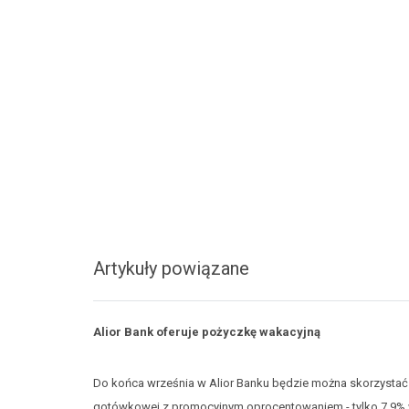
Artykuły powiązane
Alior Bank oferuje pożyczkę wakacyjną
Do końca września w Alior Banku będzie można skorzystać 
gotówkowej z promocyjnym oprocentowaniem - tylko 7,9% w 