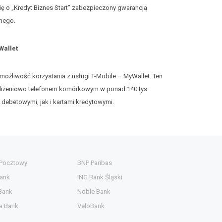
ię o „Kredyt Biznes Start” zabezpieczony gwarancją
jnego.
Wallet
ą możliwość korzystania z usługi T-Mobile – MyWallet. Ten
zbliżeniowo telefonem komórkowym w ponad 140 tys.
 debetowymi, jak i kartami kredytowymi.
 Pocztowy
BNP Paribas
ank
ING Bank Śląski
Bank
Noble Bank
a Bank
VeloBank