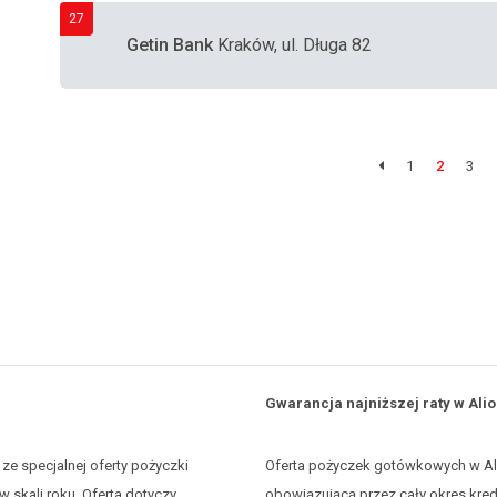
27
Getin Bank
Kraków, ul. Długa 82
1
2
3
Gwarancja najniższej raty w Alio
ze specjalnej oferty pożyczki
Oferta pożyczek gotówkowych w Alio
skali roku. Oferta dotyczy
obowiązującą przez cały okres kre