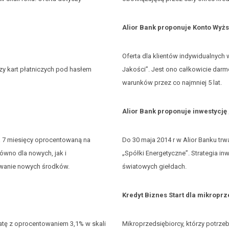
Alior Bank proponuje Konto Wyżs
Oferta dla klientów indywidualnych
zy kart płatniczych pod hasłem
Jakości”. Jest ono całkowicie dar
warunków przez co najmniej 5 lat.
Alior Bank proponuje inwestycję
na 7 miesięcy oprocentowaną na
Do 30 maja 2014 r w Alior Banku tr
równo dla nowych, jak i
„Spółki Energetyczne”. Strategia i
kowanie nowych środków.
światowych giełdach.
Kredyt Biznes Start dla mikropr
katę z oprocentowaniem 3,1% w skali
Mikroprzedsiębiorcy, którzy potrzeb