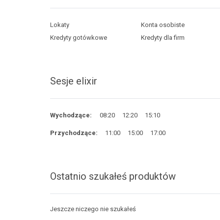
Lokaty
Konta osobiste
Kredyty gotówkowe
Kredyty dla firm
Sesje elixir
Wychodzące:
08:20
12:20
15:10
Przychodzące:
11:00
15:00
17:00
Ostatnio szukałeś produktów
Jeszcze niczego nie szukałeś