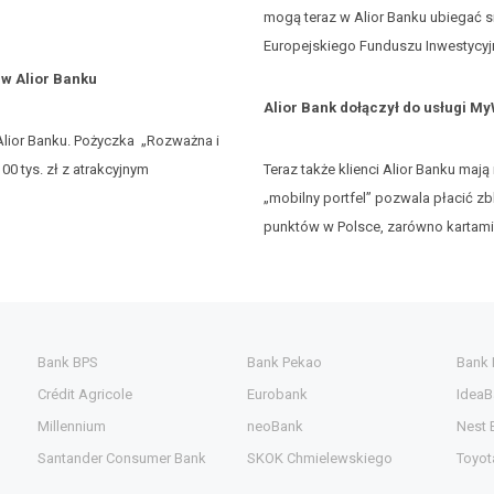
mogą teraz w Alior Banku ubiegać s
Europejskiego Funduszu Inwestycy
w Alior Banku
Alior Bank dołączył do usługi My
 Alior Banku. Pożyczka „Rozważna i
0 tys. zł z atrakcyjnym
Teraz także klienci Alior Banku maj
„mobilny portfel” pozwala płacić 
punktów w Polsce, zarówno kartami
Bank BPS
Bank Pekao
Bank
Crédit Agricole
Eurobank
IdeaB
Millennium
neoBank
Nest 
Santander Consumer Bank
SKOK Chmielewskiego
Toyot