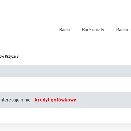
Banki
Bankomaty
Rankin
ców Krzyża 8
Interesuje mnie
kredyt gotówkowy