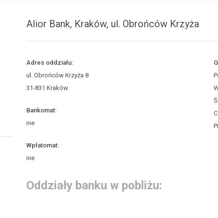
Alior Bank, Kraków, ul. Obrońców Krzyża
Adres oddziału:
G
ul. Obrońców Krzyża 8
P
31-831 Kraków
W
Ś
Bankomat:
C
nie
P
Wpłatomat:
nie
Oddziały banku w pobliżu: