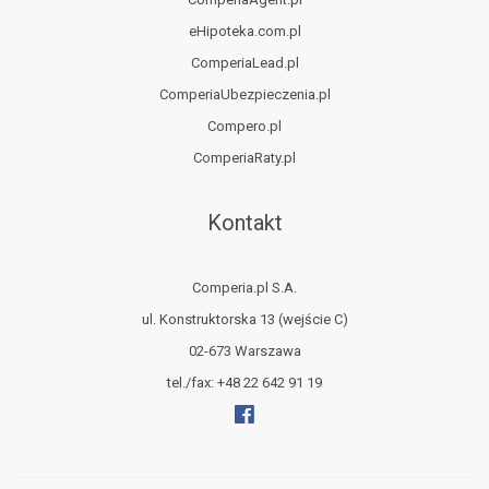
eHipoteka.com.pl
ComperiaLead.pl
ComperiaUbezpieczenia.pl
Compero.pl
ComperiaRaty.pl
Kontakt
Comperia.pl S.A.
ul. Konstruktorska 13
(wejście C)
02-673 Warszawa
tel./fax:
+48 22 642 91 19