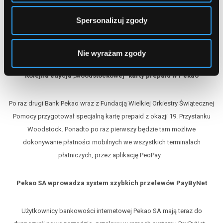
Spersonalizuj zgody
Artykuły powiązane
Nie wyrażam zgody
Kolejna edycja „woodstockowej” karty prepaid w Pekao
Po raz drugi Bank Pekao wraz z Fundacją Wielkiej Orkiestry Świątecznej
Pomocy przygotował specjalną kartę prepaid z okazji 19. Przystanku
Woodstock. Ponadto po raz pierwszy będzie tam możliwe
dokonywanie płatności mobilnych we wszystkich terminalach
płatniczych, przez aplikację PeoPay.
Pekao SA wprowadza system szybkich przelewów PayByNet
Użytkownicy bankowości internetowej Pekao SA mają teraz do