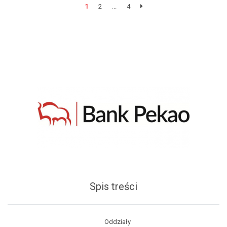
1
2
...
4
Spis treści
Oddziały