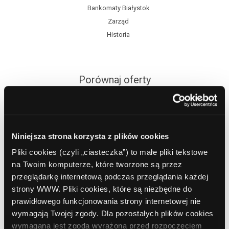
Bankomaty Białystok
Zarząd
Historia
Porównaj oferty
Lokaty
Konta osobiste
Niniejsza strona korzysta z plików cookies
Kredyty gotówkowe
Pliki cookies (czyli „ciasteczka”) to małe pliki tekstowe
Kredyty dla firm
na Twoim komputerze, które tworzone są przez
przeglądarkę internetową podczas przeglądania każdej
strony WWW. Pliki cookies, które są niezbędne do
Sesje elixir
prawidłowego funkcjonowania strony internetowej nie
wymagają Twojej zgody. Dla pozostałych plików cookies
wymagana jest zgoda wyrażona przed rozpoczęciem