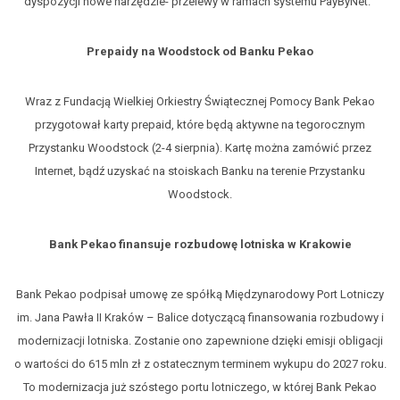
dyspozycji nowe narzędzie- przelewy w ramach systemu PayByNet.
Prepaidy na Woodstock od Banku Pekao
Wraz z Fundacją Wielkiej Orkiestry Świątecznej Pomocy Bank Pekao
przygotował karty prepaid, które będą aktywne na tegorocznym
Przystanku Woodstock (2-4 sierpnia). Kartę można zamówić przez
Internet, bądź uzyskać na stoiskach Banku na terenie Przystanku
Woodstock.
Bank Pekao finansuje rozbudowę lotniska w Krakowie
Bank Pekao podpisał umowę ze spółką Międzynarodowy Port Lotniczy
im. Jana Pawła II Kraków – Balice dotyczącą finansowania rozbudowy i
modernizacji lotniska. Zostanie ono zapewnione dzięki emisji obligacji
o wartości do 615 mln zł z ostatecznym terminem wykupu do 2027 roku.
To modernizacja już szóstego portu lotniczego, w której Bank Pekao