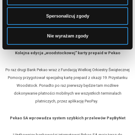
Spersonalizuj zgody
Artykuły powiązane
Nie wyrażam zgody
Kolejna edycja „woodstockowej” karty prepaid w Pekao
Po raz drugi Bank Pekao wraz z Fundacją Wielkiej Orkiestry Świątecznej
Pomocy przygotował specjalną kartę prepaid z okazji 19. Przystanku
Woodstock. Ponadto po raz pierwszy będzie tam możliwe
dokonywanie płatności mobilnych we wszystkich terminalach
płatniczych, przez aplikację PeoPay.
Pekao SA wprowadza system szybkich przelewów PayByNet
Użytkownicy bankowości internetowej Pekao SA mają teraz do