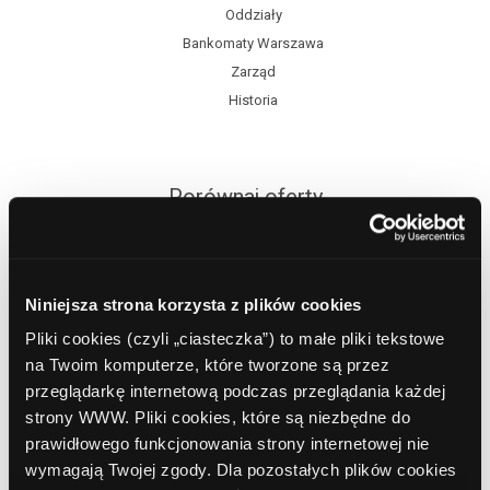
Oddziały
Bankomaty Warszawa
Zarząd
Historia
Porównaj oferty
Lokaty
Konta osobiste
Niniejsza strona korzysta z plików cookies
Kredyty gotówkowe
Pliki cookies (czyli „ciasteczka”) to małe pliki tekstowe
Kredyty dla firm
na Twoim komputerze, które tworzone są przez
przeglądarkę internetową podczas przeglądania każdej
strony WWW. Pliki cookies, które są niezbędne do
prawidłowego funkcjonowania strony internetowej nie
Sesje elixir
wymagają Twojej zgody. Dla pozostałych plików cookies