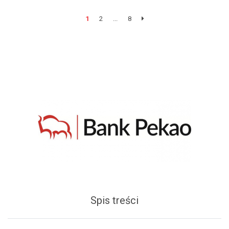
1
2
...
8
Spis treści