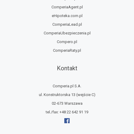
ComperiaAgent.pl
eHipoteka.com.pl
ComperiaLead.pl
ComperiaUbezpieczenia.pl
Compero.pl
ComperiaRaty.pl
Kontakt
Comperia.pl S.A.
ul. Konstruktorska 13
(wejście C)
02-673 Warszawa
tel./fax:
+48 22 642 91 19