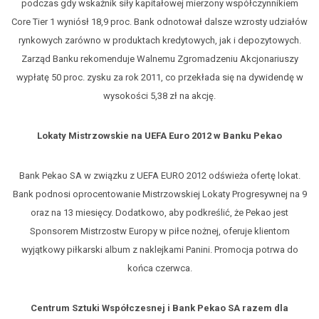
podczas gdy wskaźnik siły kapitałowej mierzony współczynnikiem
Core Tier 1 wyniósł 18,9 proc. Bank odnotował dalsze wzrosty udziałów
rynkowych zarówno w produktach kredytowych, jak i depozytowych.
Zarząd Banku rekomenduje Walnemu Zgromadzeniu Akcjonariuszy
wypłatę 50 proc. zysku za rok 2011, co przekłada się na dywidendę w
wysokości 5,38 zł na akcję.
Lokaty Mistrzowskie na UEFA Euro 2012 w Banku Pekao
Bank Pekao SA w związku z UEFA EURO 2012 odświeża ofertę lokat.
Bank podnosi oprocentowanie Mistrzowskiej Lokaty Progresywnej na 9
oraz na 13 miesięcy. Dodatkowo, aby podkreślić, że Pekao jest
Sponsorem Mistrzostw Europy w piłce nożnej, oferuje klientom
wyjątkowy piłkarski album z naklejkami Panini. Promocja potrwa do
końca czerwca.
Centrum Sztuki Współczesnej i Bank Pekao SA razem dla