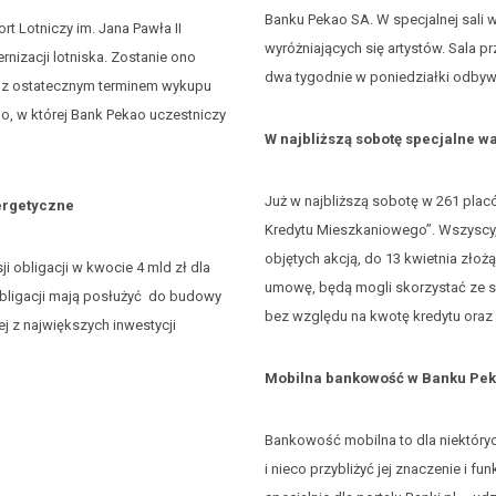
Banku Pekao SA. W specjalnej sali
 Lotniczy im. Jana Pawła II
wyróżniających się artystów. Sala 
nizacji lotniska. Zostanie ono
dwa tygodnie w poniedziałki odbyw
zł z ostatecznym terminem wykupu
go, w której Bank Pekao uczestniczy
W najbliższą sobotę specjalne 
Już w najbliższą sobotę w 261 pla
nergetyczne
Kredytu Mieszkaniowego”. Wszyscy, 
objętych akcją, do 13 kwietnia zło
 obligacji w kwocie 4 mld zł dla
umowę, będą mogli skorzystać ze spe
obligacji mają posłużyć do budowy
bez względu na kwotę kredytu oraz
j z największych inwestycji
Mobilna bankowość w Banku Pe
Bankowość mobilna to dla niektóryc
i nieco przybliżyć jej znaczenie i f