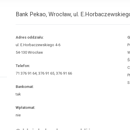
Bank Pekao, Wrocław, ul. E.Horbaczewskieg
Adres oddziału:
G
ul. E.Horbaczewskiego 4-6
P
54-130 Wrocław
W
Ś
Telefon:
C
71 376 91 64, 376 91 65, 376 91 66
P
S
Bankomat:
tak
Wpłatomat:
nie