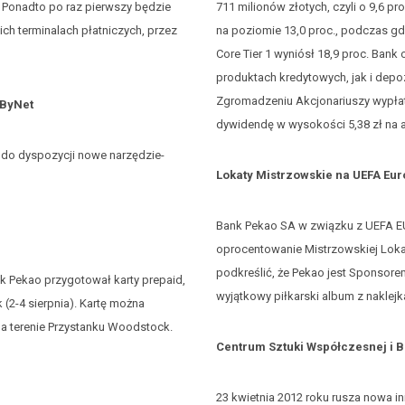
. Ponadto po raz pierwszy będzie
711 milionów złotych, czyli o 9,6 p
h terminalach płatniczych, przez
na poziomie 13,0 proc., podczas gd
Core Tier 1 wyniósł 18,9 proc. Ba
produktach kredytowych, jak i de
Zgromadzeniu Akcjonariuszy wypłatę
yByNet
dywidendę w wysokości 5,38 zł na a
 do dyspozycji nowe narzędzie-
Lokaty Mistrzowskie na UEFA Eu
Bank Pekao SA w związku z UEFA EU
oprocentowanie Mistrzowskiej Lokat
podkreślić, że Pekao jest Sponsorem
k Pekao przygotował karty prepaid,
wyjątkowy piłkarski album z naklej
2-4 sierpnia). Kartę można
na terenie Przystanku Woodstock.
Centrum Sztuki Współczesnej i 
23 kwietnia 2012 roku rusza nowa i