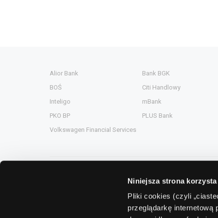
Alior Bank
Bank BGK
BOŚ
Citi Handlowy
Inteligo
mBank
PKO BP
PLUS Bank
Volkswagen Financial Services
Niniejsza strona korzysta
Grupa Comperia
Pliki cookies (czyli „cias
przeglądarkę internetową 
Comperia.pl
ComperiaA