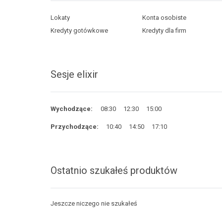
Lokaty
Konta osobiste
Kredyty gotówkowe
Kredyty dla firm
Sesje elixir
Wychodzące:
08:30
12:30
15:00
Przychodzące:
10:40
14:50
17:10
Ostatnio szukałeś produktów
Jeszcze niczego nie szukałeś