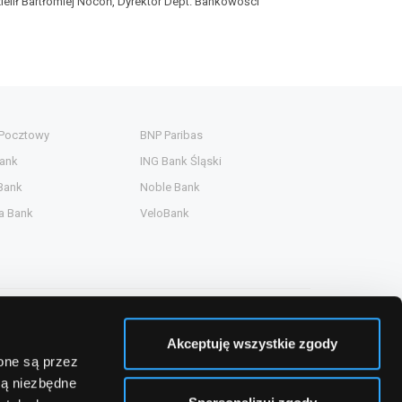
zielił Bartłomiej Nocoń, Dyrektor Dept. Bankowości
 Pocztowy
BNP Paribas
ank
ING Bank Śląski
Bank
Noble Bank
a Bank
VeloBank
Akceptuję wszystkie zgody
zone są przez
są niezbędne