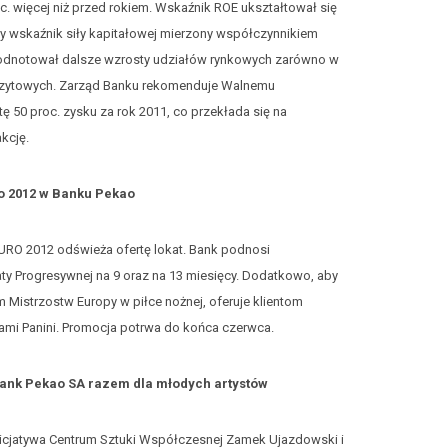
roc. więcej niż przed rokiem. Wskaźnik ROE ukształtował się
y wskaźnik siły kapitałowej mierzony współczynnikiem
nk odnotował dalsze wzrosty udziałów rynkowych zarówno w
pozytowych. Zarząd Banku rekomenduje Walnemu
 50 proc. zysku za rok 2011, co przekłada się na
kcję.
ro 2012 w Banku Pekao
RO 2012 odświeża ofertę lokat. Bank podnosi
y Progresywnej na 9 oraz na 13 miesięcy. Dodatkowo, aby
 Mistrzostw Europy w piłce nożnej, oferuje klientom
kami Panini. Promocja potrwa do końca czerwca.
Bank Pekao SA razem dla młodych artystów
nicjatywa Centrum Sztuki Współczesnej Zamek Ujazdowski i