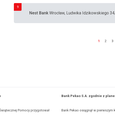
9
Nest Bank
Wrocław, Ludwika Idzikowskiego 3
1
2
3
o
Bank Pekao S.A. zgodnie z plan
y Świątecznej Pomocy przygotował
Bank Pekao osiągnął w pierwszym k