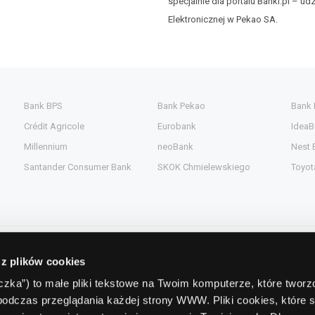
specjalnie dla portalu Banki.pl – ud
Elektronicznej w Pekao SA.
Bank BPS
Bank Pekao
Bank
Crédit Agricole
Eurobank
IdeaB
Millennium
neoBank
Nest 
Santander Consumer Bank
SKOK Chmielewskiego
Toyot
 z plików cookies
Kontakt
teczka”) to małe pliki tekstowe na Twoim komputerze, które twor
podczas przeglądania każdej strony WWW. Pliki cookies, które 
gent.pl
Comperia.pl S.A.