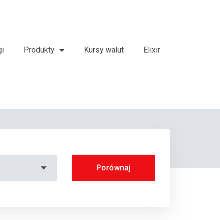
gi
Produkty
Kursy walut
Elixir
Porównaj