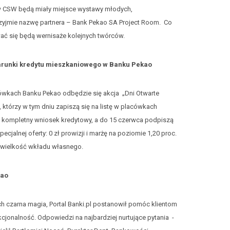
 w CSW będą miały miejsce wystawy młodych,
przyjmie nazwę partnera – Bank Pekao SA Project Room. Co
ać się będą wernisaże kolejnych twórców.
warunki kredytu mieszkaniowego w Banku Pekao
cówkach Banku Pekao odbędzie się akcja „Dni Otwarte
którzy w tym dniu zapiszą się na listę w placówkach
żą kompletny wniosek kredytowy, a do 15 czerwca podpiszą
cjalnej oferty: 0 zł prowizji i marżę na poziomie 1,20 proc.
 wielkość wkładu własnego.
kao
h czarna magia, Portal Banki.pl postanowił pomóc klientom
unkcjonalność. Odpowiedzi na najbardziej nurtujące pytania -