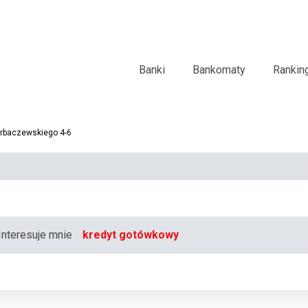
Banki
Bankomaty
Rankin
orbaczewskiego 4-6
Interesuje mnie
kredyt gotówkowy