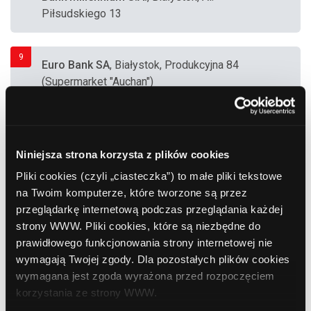
Piłsudskiego 13
9
Euro Bank SA
, Białystok, Produkcyjna 84
(Supermarket "Auchan")
10
Bank Zachodni WBK
, Białystok, Radzymińska
14 (Supermarket
Niniejsza strona korzysta z plików cookies
Pliki cookies (czyli „ciasteczka”) to małe pliki tekstowe
na Twoim komputerze, które tworzone są przez
11
Bank Zachodni WBK
, Białystok, Warszawska
przeglądarkę internetową podczas przeglądania każdej
14
strony WWW. Pliki cookies, które są niezbędne do
prawidłowego funkcjonowania strony internetowej nie
wymagają Twojej zgody. Dla pozostałych plików cookies
12
Bank Zachodni WBK
, Białystok, Mickiewicza
wymagana jest zgoda wyrażona przed rozpoczęciem
50
korzystania ze strony WWW.