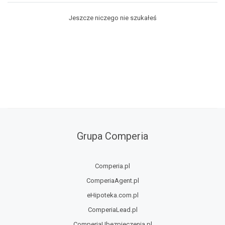
Jeszcze niczego nie szukałeś
Grupa Comperia
Comperia.pl
ComperiaAgent.pl
eHipoteka.com.pl
ComperiaLead.pl
ComperiaUbezpieczenia.pl