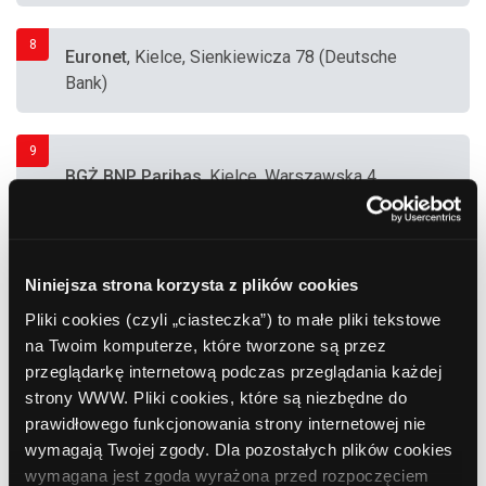
8
Euronet
, Kielce, Sienkiewicza 78 (Deutsche
Bank)
9
BGŻ BNP Paribas
, Kielce, Warszawska 4
10
ING Bank Śląski
, Kielce, Warszawska 147
Niniejsza strona korzysta z plików cookies
Pliki cookies (czyli „ciasteczka”) to małe pliki tekstowe
na Twoim komputerze, które tworzone są przez
11
przeglądarkę internetową podczas przeglądania każdej
Polbank EFG
, Kielce, Sienkiewicza 39
strony WWW. Pliki cookies, które są niezbędne do
prawidłowego funkcjonowania strony internetowej nie
wymagają Twojej zgody. Dla pozostałych plików cookies
12
wymagana jest zgoda wyrażona przed rozpoczęciem
PKO BP
, Kielce, ul. Szydłówek Górny 10