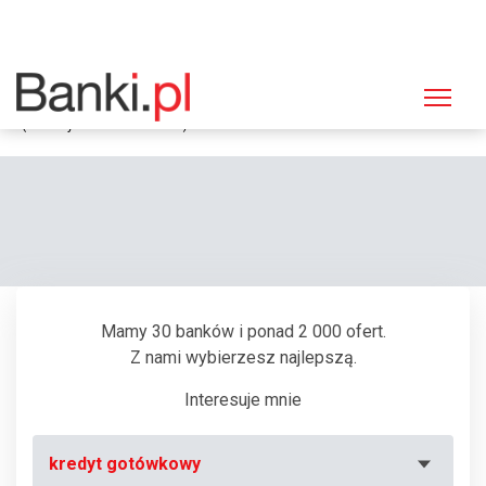
Strona główna
Bankomaty
Bankomat Bank Polska Kasa Opieki (PEKAO SA), Kielce, Malików 150
(Zakłady "DS Smith Polska")
Mamy 30 banków i ponad 2 000 ofert.
Z nami wybierzesz najlepszą.
Interesuje mnie
kredyt gotówkowy