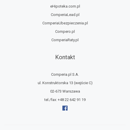
eHipoteka.com.pl
ComperiaLead.pl
ComperiaUbezpieczenia.pl
Compero.pl
ComperiaRaty.pl
Kontakt
Comperia.pl S.A.
ul. Konstruktorska 13
(wejście C)
02-673 Warszawa
tel./fax:
+48 22 642 91 19