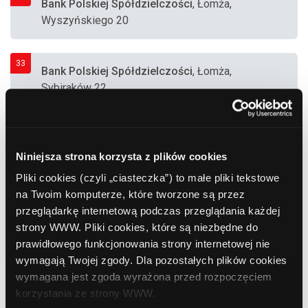
Bank Polskiej Spółdzielczości
, Łomża,
Wyszyńskiego 20
33
Bank Polskiej Spółdzielczości
, Łomża,
Sybiraków 22
34
Euronet
, Łomża, Zawadzka 38
Niniejsza strona korzysta z plików cookies
Pliki cookies (czyli „ciasteczka”) to małe pliki tekstowe
na Twoim komputerze, które tworzone są przez
35
przeglądarkę internetową podczas przeglądania każdej
Bank Zachodni WBK
, Łomża, Dworna 14
strony WWW. Pliki cookies, które są niezbędne do
prawidłowego funkcjonowania strony internetowej nie
wymagają Twojej zgody. Dla pozostałych plików cookies
36
wymagana jest zgoda wyrażona przed rozpoczęciem
Planet Cash
, Łomża, Wojska Polskiego 69
korzystania ze strony WWW.