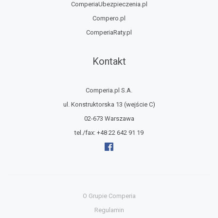
ComperiaUbezpieczenia.pl
Compero.pl
ComperiaRaty.pl
Kontakt
Comperia.pl S.A.
ul. Konstruktorska 13
(wejście C)
02-673 Warszawa
tel./fax:
+48 22 642 91 19
O Grupie Comperia
Regulamin