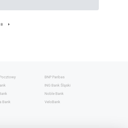
8
 Pocztowy
BNP Paribas
ank
ING Bank Śląski
Bank
Noble Bank
a Bank
VeloBank