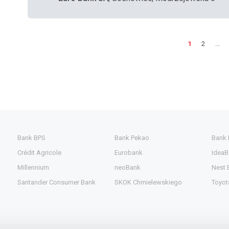
1
2
...
Bank BPS
Bank Pekao
Bank
Crédit Agricole
Eurobank
IdeaB
Millennium
neoBank
Nest 
Santander Consumer Bank
SKOK Chmielewskiego
Toyot