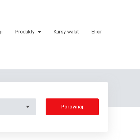
gi
Produkty
Kursy walut
Elixir
Porównaj