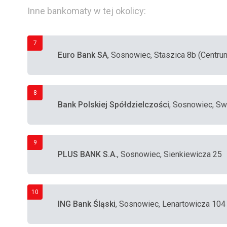
Inne bankomaty w tej okolicy:
7
Euro Bank SA
, Sosnowiec, Staszica 8b (Centru
8
Bank Polskiej Spółdzielczości
, Sosnowiec, S
9
PLUS BANK S.A.
, Sosnowiec, Sienkiewicza 25
10
ING Bank Śląski
, Sosnowiec, Lenartowicza 104