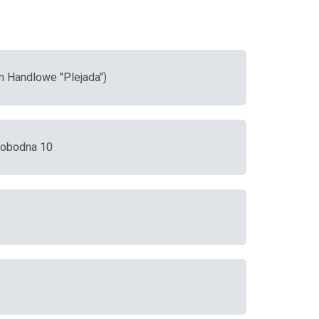
m Handlowe "Plejada")
wobodna 10