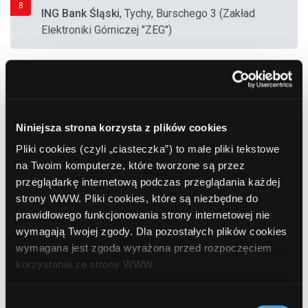
8
ING Bank Śląski
, Tychy, Burschego 3 (Zakład
Elektroniki Górniczej "ZEG")
9
ING Bank Śląski
, Tychy, Grota-Roweckiego 53
(Supermarket "Azet")
Niniejsza strona korzysta z plików cookies
10
Pliki cookies (czyli „ciasteczka”) to małe pliki tekstowe
Euro Bank SA
, Tychy, Grota-Roweckiego 61
na Twoim komputerze, które tworzone są przez
przeglądarkę internetową podczas przeglądania każdej
strony WWW. Pliki cookies, które są niezbędne do
11
prawidłowego funkcjonowania strony internetowej nie
ING Bank Śląski
, Tychy, Al. Niepodległości 55
wymagają Twojej zgody. Dla pozostałych plików cookies
wymagana jest zgoda wyrażona przed rozpoczęciem
korzystania ze strony WWW.
12
Euronet
, Tychy, Kurpińskiego 12 (Punkt Usług
W każdej chwili możesz zmienić decyzję dotyczącą
Finansowych)
Wybór