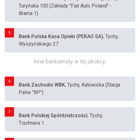
Turyńska 100 (Zakłady "Fiat Auto Poland" -
Brama 1)
5
Bank Polska Kasa Opieki (PEKAO SA)
, Tychy,
Wyszyńskiego 27
Inne bankomaty w tej okolicy:
6
Bank Zachodni WBK
, Tychy, Katowicka (Stacja
Paliw "BP")
7
Bank Polskiej Spółdzielczości
, Tychy,
Tischnera 1