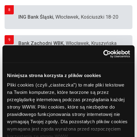
8
ING Bank Śląski
, Włocławek, Kościuszki 18-20
9
Bank Zachodni WBK
, Włocławek, Kruszyńska
17-27 (Supermarket "Tesco")
10
Bank Millennium S.A.
, Włocławek, Promienna
Niniejsza strona korzysta z plików cookies
5 (Sklep)
Pliki cookies (czyli „ciasteczka”) to małe pliki tekstowe
na Twoim komputerze, które tworzone są przez
przeglądarkę internetową podczas przeglądania każdej
11
eCard
, Włocławek, Cmentarna 10 (Supermarket
strony WWW. Pliki cookies, które są niezbędne do
"Real")
prawidłowego funkcjonowania strony internetowej nie
wymagają Twojej zgody. Dla pozostałych plików cookies
wymagana jest zgoda wyrażona przed rozpoczęciem
12
korzystania ze strony WWW.
Euronet
, Włocławek, Kościuszki 8 (MultiBank)