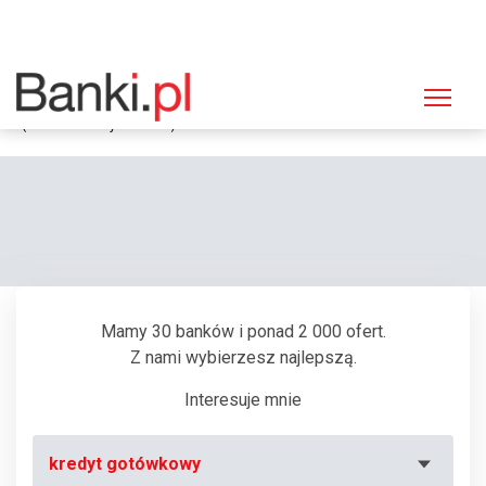
Strona główna
Bankomaty
Bankomat Bank Polska Kasa Opieki (PEKAO SA), Zamość, Piłsudskiego 71
(Dom Handlowy "Łukasz")
Mamy 30 banków i ponad 2 000 ofert.
Z nami wybierzesz najlepszą.
Interesuje mnie
kredyt gotówkowy