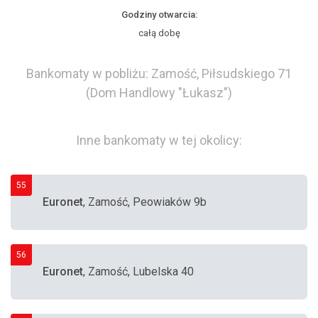
Godziny otwarcia:
całą dobę
Bankomaty w pobliżu: Zamość, Piłsudskiego 71
(Dom Handlowy "Łukasz")
Inne bankomaty w tej okolicy:
55
Euronet
, Zamość, Peowiaków 9b
56
Euronet
, Zamość, Lubelska 40