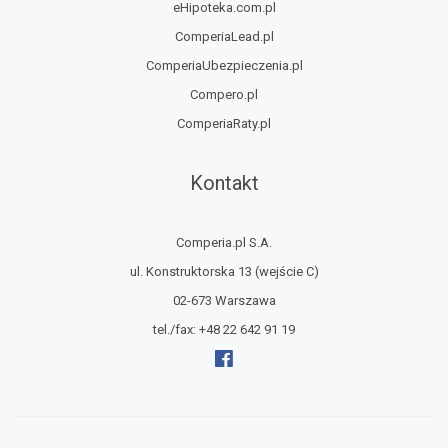
eHipoteka.com.pl
ComperiaLead.pl
ComperiaUbezpieczenia.pl
Compero.pl
ComperiaRaty.pl
Kontakt
Comperia.pl S.A.
ul. Konstruktorska 13
(wejście C)
02-673 Warszawa
tel./fax:
+48 22 642 91 19