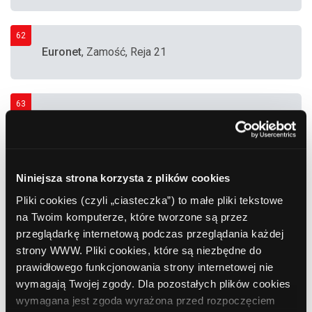
62
Euronet
, Zamość, Reja 21
63
Euronet
, Zamość, Reja 21
64
Niniejsza strona korzysta z plików cookies
PKO BP
, Zamość, ul. Wyszyńskiego 50B
Pliki cookies (czyli „ciasteczka”) to małe pliki tekstowe
na Twoim komputerze, które tworzone są przez
przeglądarkę internetową podczas przeglądania każdej
65
strony WWW. Pliki cookies, które są niezbędne do
PKO BP
, Zamość, ul. Jana Pawła II 10
prawidłowego funkcjonowania strony internetowej nie
wymagają Twojej zgody. Dla pozostałych plików cookies
wymagana jest zgoda wyrażona przed rozpoczęciem
66