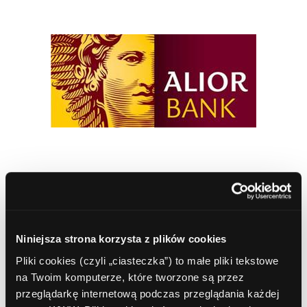
Spis treści
Oddziały
Niniejsza strona korzysta z plików cookies
Bankomaty Kraków
Pliki cookies (czyli „ciasteczka”) to małe pliki tekstowe
Zarząd
na Twoim komputerze, które tworzone są przez
Historia
przeglądarkę internetową podczas przeglądania każdej