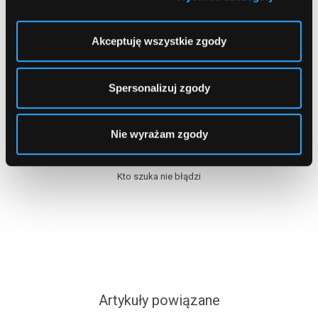
Ostatnio szukałeś produktów
Akceptuję wszystkie zgody
Jeszcze niczego nie szukałeś
Spersonalizuj zgody
Najczęściej szukane banki
Nie wyrażam zgody
Kto szuka nie błądzi
Artykuły powiązane