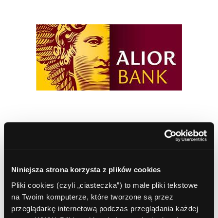
Spis treści
Oddziały
Niniejsza strona korzysta z plików cookies
Bankomaty Kraków
Pliki cookies (czyli „ciasteczka”) to małe pliki tekstowe
Zarząd
na Twoim komputerze, które tworzone są przez
Historia
przeglądarkę internetową podczas przeglądania każdej