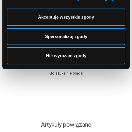
Ostatnio szukałeś produktów
Akceptuję wszystkie zgody
Jeszcze niczego nie szukałeś
Spersonalizuj zgody
Najczęściej szukane banki
Nie wyrażam zgody
Kto szuka nie błądzi
Artykuły powiązane